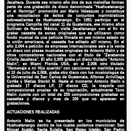
Jacalteca. Durante ese mismo año dos de sus melodías forman
parte de una grabación de disco denominada "Huehuetenango
en el Hormigo" promovido por Mario Velasquez y constituye
una recopilacion de éxitos de conjuntos marimbisticos
sobresalientes de Huehuetenango. En 1991 participo en el
programa Campiña del canal 11 de Guatemala, ese mismo años
Sullivan de Nuevo México, visita Jacaltenango con el fin de
grabar cassette de sones originales que se utilizaron como
fondo musical de una película filmada en ese mismo estado de
la unión americana, el cassette fue editado allí mismo. En el
año 2,004 a peticiòn de empresas internacionales sale a la venta
un disco con piezas musicales originales de Antonio Malin y de
otros compositores nacionales con el titulo de "Zarabanda
Criolla Jacalteca". El año 2,005 graba un disco titulado "Antonio
Malin", en Miami Florida USA, en el 2,006 otro titulado
"Homenaje a mi Hijo querido" con canciones en marimba pura,
el 10 de julio de 2,008, graba otro disco con los musicologos de
la Universidad de San Carlos de Guatemala, Alfonso Arrivillaga
Cortès y Matias Stockli M. Hasta el momento Antonio Malin a
grabado 17 discos LP, 17 discos CD, la mayoría con
composiciones propias de su inspiración, actualmente Tono
Malin cuenta con un total de 255 composiciones grabadas en
cassettes y discos y mas de 100 que no aparecen en
grabaciones.
ACTUACIONES REALIZADAS
Antonio Malin se ha presentado en los municipios de
Huehuetenango dentro de los cuales podemos mencionar: San
Miguel Acatán, Santa Eulalia, San Mateo Ixtatàn, San Pedro