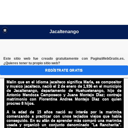
Jacaltenango
Este sitio web fue creado gratuitamente con
PaginaWebGratis.es
.
¿Quieres tener tu propio sitio web?
BIOGRAFIA ANTONIO MARCELINO MENDOZA MONTEJO
REGÍSTRATE GRATIS
"ANTONIO MALIN":
Malin que en el idioma jacalteco significa Marìa, es compositor
y musico jacalteco, naciò el 2 de enero de 1,936 en el municipio
de Jacaltenango, departamento de Huehuetenango, hijo de
Antonio Mendoza Camposeco y Juana Montejo Dìaz; contrajo
matrimonio con Florentina Andrea Montejo Dìaz con quien
procreo 8 hijos.
A la edad de 15 años nació su interés por la marimba
comenzando a practicar con unos teclados viejos que había
conseguido. En su afán de aprender màs comprò una marimba
usada y organizò un conjunto denominado "La Rancherita".