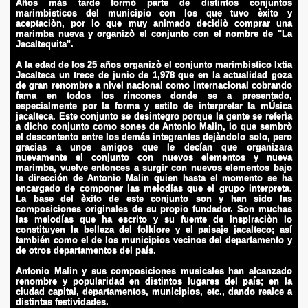
Años màs tarde formó parte de distintos conjuntos
marimbisticos del municipio con los que tuvo èxito y
aceptaciòn, por lo que muy animado decidiò comprar una
marimba nueva y organizò el conjunto con el nombre de "La
Jacaltequita".
"Juanillo"
A la edad de los 25 años organizò el conjunto marimbistico Ixtia
Jacalteca un trece de junio de 1,978 que en la actualidad goza
de gran renombre a nivel nacional como internacional cobrando
jo
fama en todos los rincones donde se a presentado,
especialmente por la forma y estilo de interpretar la mÚsica
jacalteca. Este conjunto se desintegro porque la gente se referìa
a dicho conjunto como sones de Antonio Malin, lo que sembrò
el descontento entre los demás integrantes dejàndolo solo, pero
llo
gracias a unos amigos que le decían que organizara
nuevamente el conjunto con nuevos elementos y nueva
marimba, vuelve entonces a surgir con nuevos elementos bajo
NLINE
la dirección de Antonio Malin quien hasta el momento se ha
encargado de componer las melodías que el grupo interpreta.
La base del èxito de este conjunto son y han sido las
composiciones originales de su propio fundador. Son muchas
las melodías que ha escrito y su fuente de inspiraciòn lo
constituyen la belleza del folklore y el paisaje jacalteco; así
también como el de los municipios vecinos del departamento y
de otros departamentos del país.
Antonio Malin y sus composiciones musicales han alcanzado
renombre y popularidad en distintos lugares del país; en la
ciudad capital, departamentos, municipios, etc., dando realce a
distintas festividades.