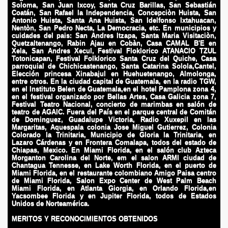
Soloma, San Juan Ixcoy, Santa Cruz Barillas, San Sebastián
Coatán, San Rafael la Independencia, Concepciòn Huista, San
Antonio Huista, Santa Ana Huista, San Idelfonso Ixtahuacan,
Nentòn, San Pedro Necta, La Democracia, etc. En municipios y
cuidades del pais: San Andres Itzapa, Santa Maria Visitaciòn,
Quetzaltenango, Rabin Ajau en Cobàn, Casa CAMAL B'E en
Xela, San Andres Xecul, Festival Floklorico ATANACIO TZUL
Totonicapan, Festival Folklorico Santa Cruz del Quiche, Casa
parroquial de Chichicastenango, Santa Catarina Solola,Cantel,
Elección princesa Xinabajul en Huehuetenango, Almolonga,
entre otros. En la ciudad capital de Guatemala, en la radio TGW,
en el Instituto Belen de Guatemala,en el hotel Pamplona zona 4,
en el festival organizado por Bellas Artes, Casa Galicia zona 7,
Festival Teatro Nacional, concierto de marimbas en salón de
teatro de AGAIC. Fuera del País en el parque central de Comitán
de Dominguez, Guadalupe Victoria, Radio Xuxepil en las
Margaritas, Aquespala colonia Jose Miguel Gutierrez, Colonia
Colorado la Trinitaria, Municipio de Gloria la Trinitaria, en
Lazaro Cárdenas y en Frontera Comalapa, todos del estado de
Chiapas, Mexico. En Miami Florida, en el salón club Azteca
Morganton Carolina del Norte, em el salon ARMI ciudad de
Chantagua Tennesse, en Lake Worth Florida, en el puerto de
Miami Florida, en el restaurante colombiano Amigo Paisa centro
de Miami Florida, Salon Expo Center de West Palm Beach
Miami Florida, en Atlanta Giorgia, en Orlando Florida,en
Yacsombee Florida y en Jupiter Florida, todos de Estados
Unidos de Norteamérica.
MERITOS Y RECONOCIMIENTOS OBTENIDOS