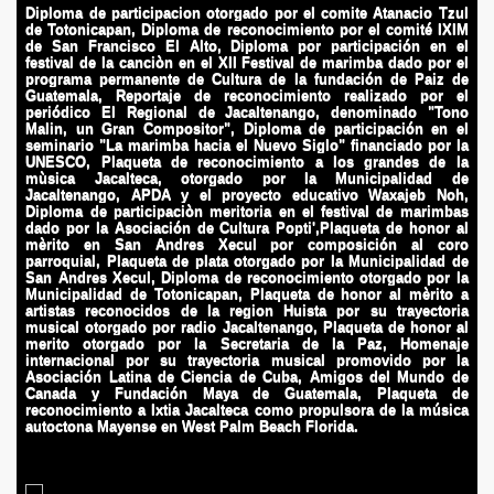
Diploma de participacion otorgado por el comite Atanacio Tzul
de Totonicapan, Diploma de reconocimiento por el comité IXIM
de San Francisco El Alto, Diploma por participación en el
festival de la canciòn en el XII Festival de marimba dado por el
programa permanente de Cultura de la fundación de Paiz de
Guatemala, Reportaje de reconocimiento realizado por el
periódico El Regional de Jacaltenango, denominado "Tono
Malin, un Gran Compositor", Diploma de participación en el
seminario "La marimba hacia el Nuevo Siglo" financiado por la
UNESCO, Plaqueta de reconocimiento a los grandes de la
mùsica Jacalteca, otorgado por la Municipalidad de
Jacaltenango, APDA y el proyecto educativo Waxajeb Noh,
Diploma de participaciòn meritoria en el festival de marimbas
dado por la Asociación de Cultura Popti',Plaqueta de honor al
mèrito en San Andres Xecul por composición al coro
parroquial, Plaqueta de plata otorgado por la Municipalidad de
San Andres Xecul, Diploma de reconocimiento otorgado por la
Municipalidad de Totonicapan, Plaqueta de honor al mèrito a
artistas reconocidos de la region Huista por su trayectoria
musical otorgado por radio Jacaltenango, Plaqueta de honor al
merito otorgado por la Secretaria de la Paz, Homenaje
internacional por su trayectoria musical promovido por la
Asociación Latina de Ciencia de Cuba, Amigos del Mundo de
Canada y Fundación Maya de Guatemala, Plaqueta de
reconocimiento a Ixtia Jacalteca como propulsora de la música
autoctona Mayense en West Palm Beach Florida.