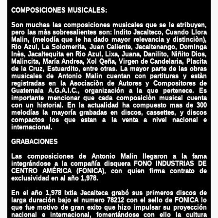
COMPOSICIONES MUSICALES:
Son muchas las composiciones musicales que se le atribuyen,
pero las màs sobresalientes son: Indito Jacalteco, Cuando Llora
Malin, (melodía que le ha dado mayor relevancia y distinciòn),
Rio Azul, La Solomerita, Juan Caliente, Jacaltenango, Dominga
Inès, Jacaltequita en Rio Azul, Lixa, Juana, Danilito, Niñito Dios,
Malincita, María Andrea, Xol Qeña, Virgen de Candelaria, Placita
de la Cruz, Estuardito, entre otras. La mayor parte de las obras
musicales de Antonio Malin cuentan con partituras y estàn
registradas en la Asociaciòn de Autores y Compositores de
Guatemala A.G.A.I.C., organización a la que pertenece. Es
importante mencionar que cada composiciòn musical cuenta
con un historial. En la actualidad ha compuesto mas de 300
melodías la mayoría grabadas en discos, cassettes, y discos
compactos los que estan a la venta a nivel nacional e
internacional.
GRABACIONES
Las composiciones de Antonio Malin llegaron a la fama
integrándose a la compañía disquera FONO INDUSTRIAS DE
CENTRO AMÉRICA (FONICA), con quien firma contrato de
exclusividad en al año 1,978.
En el año 1,978 Ixtia Jacalteca grabó sus primeros discos de
larga duración bajo el numero 78212 con el sello de FONICA lo
que fue motivo de gran exito que hizo impulsar su proyección
nacional e internacional, fomentándose con ello la cultura