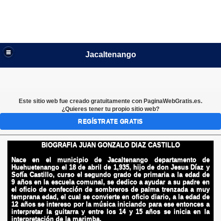
Jacaltenango
Este sitio web fue creado gratuitamente con
PaginaWebGratis.es
.
¿Quieres tener tu propio sitio web?
REGÍSTRATE GRATIS
BIOGRAFIA JUAN GONZALO DIAZ CASTILLO
Nace en el municipio de Jacaltenango departamento de
Huehuetenango el 18 de abril de 1,935, hijo de don Jesus Díaz y
Sofía Castillo, curso el segundo grado de primaria a la edad de
9 años en la escuela comunal, se dedico a ayudar a su padre en
el oficio de confección de sombreros de palma trenzada a muy
temprana edad, el cual se convierte en oficio diario, a la edad de
12 años se intereso por la música iniciando para ese entonces a
interpretar la guitarra y entre los 14 y 15 años se inicia en la
interpretación de la marimba.