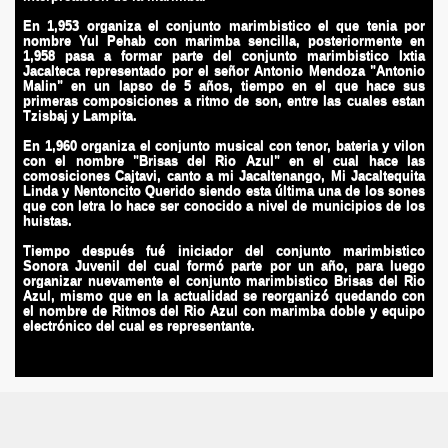
En 1,953 organiza el conjunto marimbistico el que tenia por
nombre Yul Pehab con marimba sencilla, posteriormente en
1,958 pasa a formar parte del conjunto marimbistico Ixtia
Jacalteca representado por el señor Antonio Mendoza "Antonio
"Juanillo"
Malin" en un lapso de 5 años, tiempo en el que hace sus
primeras composiciones a ritmo de son, entre las cuales estan
Tzisbaj y Lampita.
jo
En 1,960 organiza el conjunto musical con tenor, bateria y vilon
con el nombre "Brisas del Rio Azul" en el cual hace las
comosiciones Cajtavi, canto a mi Jacaltenango, Mi Jacaltequita
Linda y Nentoncito Querido siendo esta última una de los sones
que con letra lo hace ser conocido a nivel de municipios de los
llo
huistas.
Tiempo después fué iniciador del conjunto marimbistico
NLINE
Sonora Juvenil del cual formó parte por un año, para luego
organizar nuevamente el conjunto marimbistico Brisas del Rio
Azul, mismo que en la actualidad se reorganizó quedando con
el nombre de Ritmos del Rio Azul con marimba doble y equipo
electrónico del cual es representante.