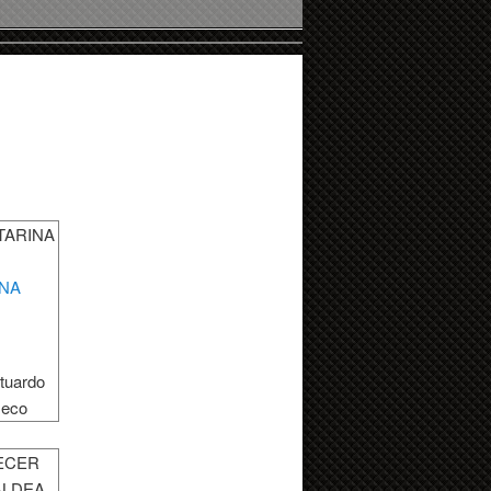
TARINA
tuardo
eco
ECER
ALDEA