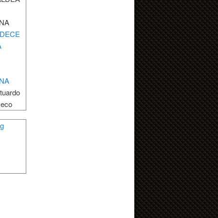
INA
tuardo
eco