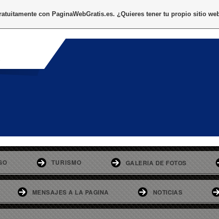
gratuitamente con
PaginaWebGratis.es
. ¿Quieres tener tu propio sitio we
o
GO
TURISMO
GALERIA DE FOTOS
MENSAJES A LA PAGINA
NOTICIAS