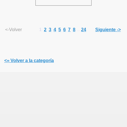
<-Volver
1
2
3
4
5
6
7
8
...
24
Siguiente ->
<= Volver a la categoría