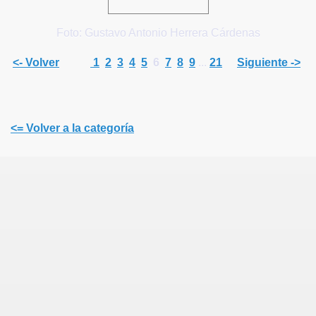
Foto: Gustavo Antonio Herrera Cárdenas
<- Volver
1
2
3
4
5
6
7
8
9
...
21
Siguiente ->
<= Volver a la categoría