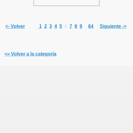
<- Volver
1
2
3
4
5
6
7
8
9
...
64
Siguiente ->
<= Volver a la categoría