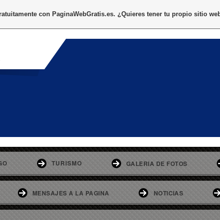
gratuitamente con
PaginaWebGratis.es
. ¿Quieres tener tu propio sitio we
o
GO
TURISMO
GALERIA DE FOTOS
MENSAJES A LA PAGINA
NOTICIAS