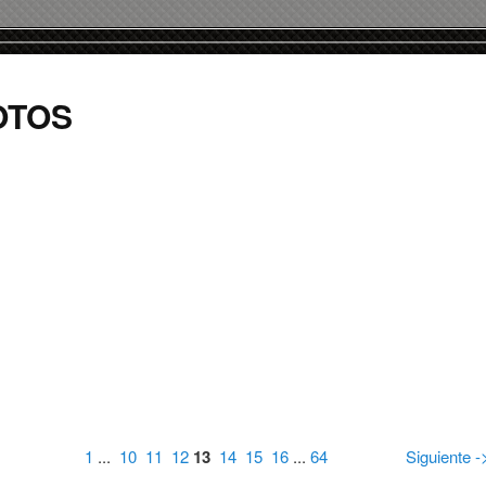
OTOS
1
...
10
11
12
13
14
15
16
...
64
Siguiente -