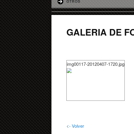
OTROS
GALERIA DE F
img00117-20120407-1720.jpg
<- Volver