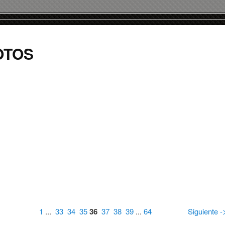
OTOS
1
...
33
34
35
36
37
38
39
...
64
Siguiente -