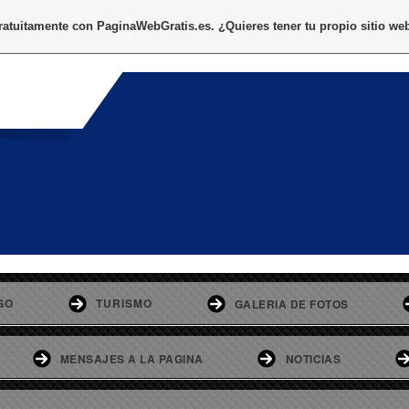
gratuitamente con
PaginaWebGratis.es
. ¿Quieres tener tu propio sitio we
o
GO
TURISMO
GALERIA DE FOTOS
MENSAJES A LA PAGINA
NOTICIAS