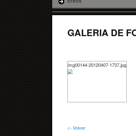
OTROS
GALERIA DE F
img00144-20120407-1737.jpg
<- Volver