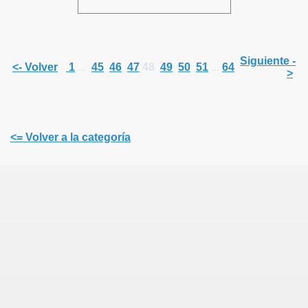
Siguiente -
<- Volver
1
...
45
46
47
48
49
50
51
...
64
>
<= Volver a la categoría