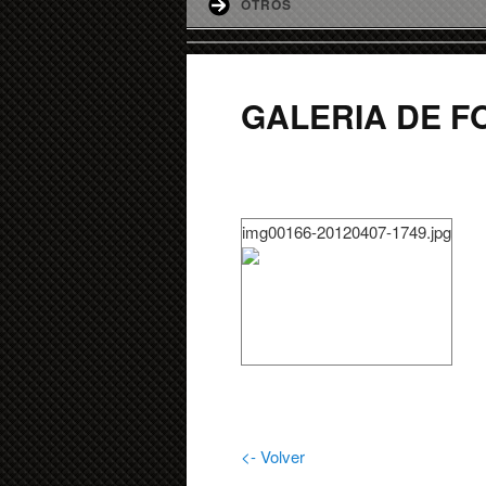
OTROS
GALERIA DE F
img00166-20120407-1749.jpg
<- Volver