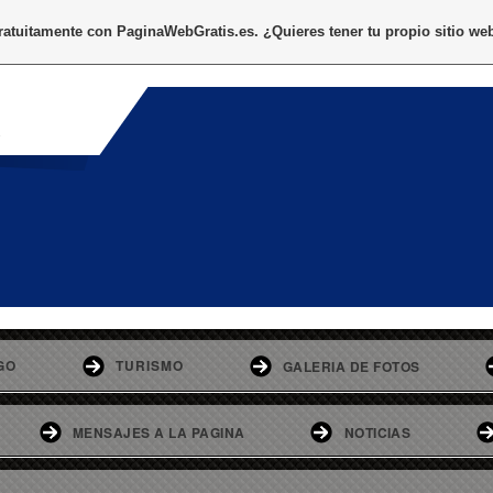
gratuitamente con
PaginaWebGratis.es
. ¿Quieres tener tu propio sitio we
o
GO
TURISMO
GALERIA DE FOTOS
MENSAJES A LA PAGINA
NOTICIAS