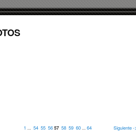
OTOS
1
...
54
55
56
57
58
59
60
...
64
Siguiente -