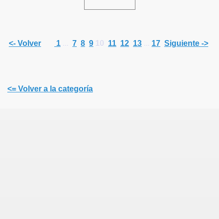
<- Volver
1
...
7
8
9
10
11
12
13
...
17
Siguiente ->
<= Volver a la categoría