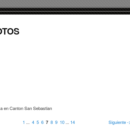
OTOS
iza en Canton San Sebastian
1
...
4
5
6
7
8
9
10
...
14
Siguiente -