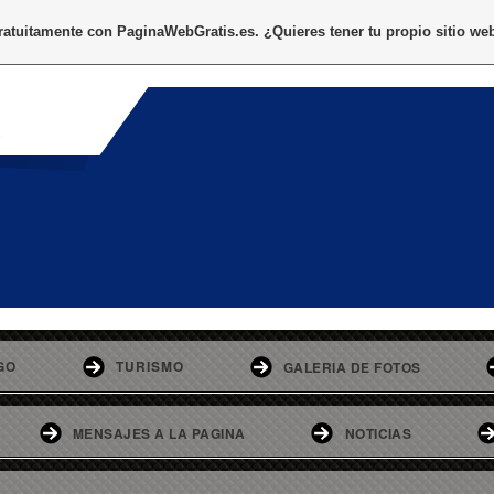
gratuitamente con
PaginaWebGratis.es
. ¿Quieres tener tu propio sitio we
o
GO
TURISMO
GALERIA DE FOTOS
MENSAJES A LA PAGINA
NOTICIAS