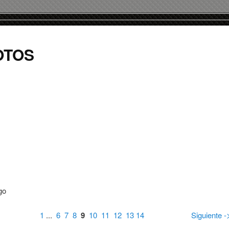
OTOS
go
1
...
6
7
8
9
10
11
12
13
14
Siguiente -