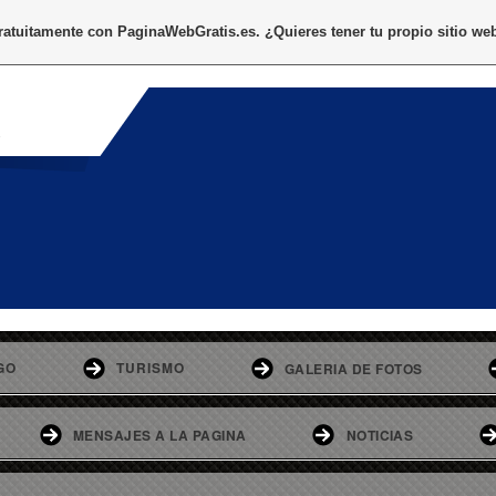
gratuitamente con
PaginaWebGratis.es
. ¿Quieres tener tu propio sitio we
o
GO
TURISMO
GALERIA DE FOTOS
MENSAJES A LA PAGINA
NOTICIAS