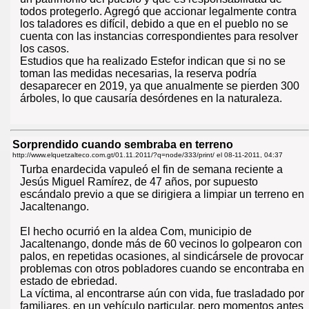
todos protegerlo. Agregó que accionar legalmente contra
los taladores es difícil, debido a que en el pueblo no se
cuenta con las instancias correspondientes para resolver
los casos.
Estudios que ha realizado Estefor indican que si no se
toman las medidas necesarias, la reserva podría
desaparecer en 2019, ya que anualmente se pierden 300
árboles, lo que causaría desórdenes en la naturaleza.
Sorprendido cuando sembraba en terreno
http://www.elquetzalteco.com.gt/01.11.2011/?q=node/333/print/ el
08-11-2011, 04:37
Turba enardecida vapuleó el fin de semana reciente a
Jesús Miguel Ramírez, de 47 años, por supuesto
escándalo previo a que se dirigiera a limpiar un terreno en
Jacaltenango.
El hecho ocurrió en la aldea Com, municipio de
Jacaltenango, donde más de 60 vecinos lo golpearon con
palos, en repetidas ocasiones, al sindicársele de provocar
problemas con otros pobladores cuando se encontraba en
estado de ebriedad.
La víctima, al encontrarse aún con vida, fue trasladado por
familiares, en un vehículo particular, pero momentos antes