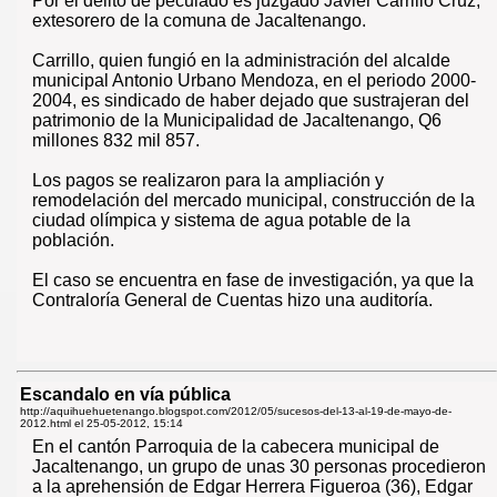
Por el delito de peculado es juzgado Javier Carrillo Cruz,
extesorero de la comuna de Jacaltenango.
Carrillo, quien fungió en la administración del alcalde
municipal Antonio Urbano Mendoza, en el periodo 2000-
2004, es sindicado de haber dejado que sustrajeran del
patrimonio de la Municipalidad de Jacaltenango, Q6
millones 832 mil 857.
Los pagos se realizaron para la ampliación y
remodelación del mercado municipal, construcción de la
ciudad olímpica y sistema de agua potable de la
población.
El caso se encuentra en fase de investigación, ya que la
Contraloría General de Cuentas hizo una auditoría.
Escandalo en vía pública
http://aquihuehuetenango.blogspot.com/2012/05/sucesos-del-13-al-19-de-mayo-de-
2012.html el
25-05-2012, 15:14
En el cantón Parroquia de la cabecera municipal de
Jacaltenango, un grupo de unas 30 personas procedieron
a la aprehensión de Edgar Herrera Figueroa (36), Edgar