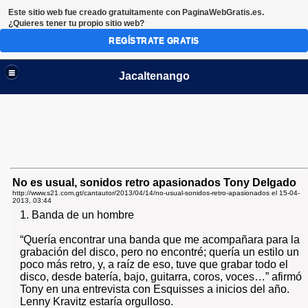
Este sitio web fue creado gratuitamente con
PaginaWebGratis.es
.
¿Quieres tener tu propio sitio web?
REGÍSTRATE GRATIS
Jacaltenango
No es usual, sonidos retro apasionados Tony Delgado
http://www.s21.com.gt/cantautor/2013/04/14/no-usual-sonidos-retro-apasionados el
15-04-
2013, 03:44
1. Banda de un hombre
“Quería encontrar una banda que me acompañara para la
grabación del disco, pero no encontré; quería un estilo un
poco más retro, y, a raíz de eso, tuve que grabar todo el
disco, desde batería, bajo, guitarra, coros, voces…” afirmó
Tony en una entrevista con Esquisses a inicios del año.
Lenny Kravitz estaría orgulloso.