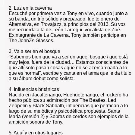
2. Luz en la caverna
Escuché por primera vez a Tony en vivo, cuando junto a
su banda, un trío sólido y preparado, fue telonero de
Alternativa, en Trovajazz, a principios del 2013. Su voz
me recuerda a la de León Larregui, vocalista de Zoé.
Exintegrante de La Caverna, Tony también participa en
The JohnŽs Glasses.
3. Va a ser en el bosque
“Sabemos bien que va a ser en aquel bosque / que está
muy lejos, fuera de la ciudad… Estamos conscientes de
que allí solo pasan cosas / que no se acercan nada a lo
que es normal”, escribe y canta en el tema que le da título
a su álbum debut como solista.
4. Influencias británicas
Nacido en Jacaltenango, Huehuetenango, el rockero ha
hecho pública su admiración por The Beatles, Led
Zeppelin y Black Sabbath, influencias que permean a lo
largo de su melódica y psicodélica propuesta. Santa
María (versión 2) y Sobras de cerdos son ejemplos de la
ambición sonora de Tony.
5. Aquí y en otros lugares