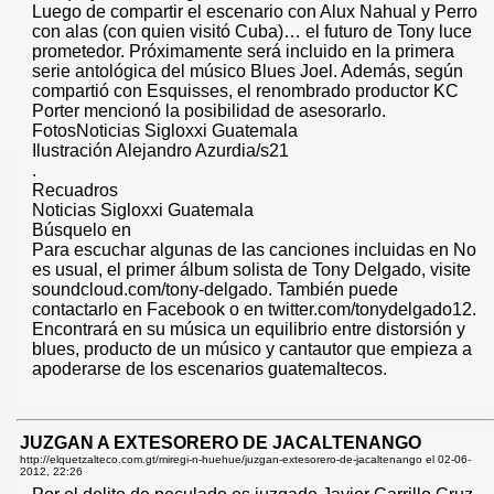
Luego de compartir el escenario con Alux Nahual y Perro
con alas (con quien visitó Cuba)… el futuro de Tony luce
prometedor. Próximamente será incluido en la primera
serie antológica del músico Blues Joel. Además, según
compartió con Esquisses, el renombrado productor KC
Porter mencionó la posibilidad de asesorarlo.
FotosNoticias Sigloxxi Guatemala
Ilustración Alejandro Azurdia/s21
.
Recuadros
Noticias Sigloxxi Guatemala
Búsquelo en
Para escuchar algunas de las canciones incluidas en No
es usual, el primer álbum solista de Tony Delgado, visite
soundcloud.com/tony-delgado. También puede
contactarlo en Facebook o en twitter.com/tonydelgado12.
Encontrará en su música un equilibrio entre distorsión y
blues, producto de un músico y cantautor que empieza a
apoderarse de los escenarios guatemaltecos.
JUZGAN A EXTESORERO DE JACALTENANGO
http://elquetzalteco.com.gt/miregi-n-huehue/juzgan-extesorero-de-jacaltenango el
02-06-
2012, 22:26