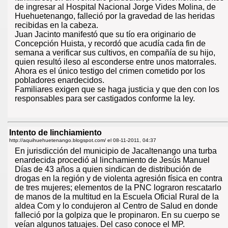
de ingresar al Hospital Nacional Jorge Vides Molina, de
Huehuetenango, falleció por la gravedad de las heridas
recibidas en la cabeza.
Juan Jacinto manifestó que su tío era originario de
Concepción Huista, y recordó que acudía cada fin de
semana a verificar sus cultivos, en compañía de su hijo,
quien resultó ileso al esconderse entre unos matorrales.
Ahora es el único testigo del crimen cometido por los
pobladores enardecidos.
Familiares exigen que se haga justicia y que den con los
responsables para ser castigados conforme la ley.
Intento de linchiamiento
http://aquihuehuetenango.blogspot.com/ el
08-11-2011, 04:37
En jurisdicción del municipio de Jacaltenango una turba
enardecida procedió al linchamiento de Jesús Manuel
Días de 43 años a quien sindican de distribución de
drogas en la región y de violenta agresión física en contra
de tres mujeres; elementos de la PNC lograron rescatarlo
de manos de la multitud en la Escuela Oficial Rural de la
aldea Com y lo condujeron al Centro de Salud en donde
falleció por la golpiza que le propinaron. En su cuerpo se
veían algunos tatuajes. Del caso conoce el MP.