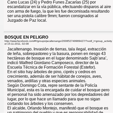
Cano Lucas (24) y Pedro Funes Zacarías (25) por
escandalizar en la vía pública, efectuando disparos al aire
con arma de fuego, la que les fue decomisada resultando
ser una pistola calibre 9mm; fueron consignados al
Juzgado de Paz local.
BOSQUE EN PELIGRO
http://www.facebook.com/#!/groups/jacaltenango/200852749989427/?notif_t=group_activity
el
15-11-2011, 02:08
Jacaltenango. Invasión de tierras, tala ilegal, extracción
de leña, sobrepastoreo y la basura, ponen en riesgo 43
hectáreas de bosque en el lugar denominado Sajb’ana’,
indicó Walfred Giordano Camposeco, director de la
Escuela Técnica de Formación Forestal (Estefor).
En el sitio hay árboles de pino, ciprés y cedros en
crecimiento, además de ser hábitat de conejos, aves,
venados, ardillas y otras especies animales.
Según Domingo Cota, repre sentante de la Policía
Municipal, esta es la encargada de cuidar el bosque pero
el personal ha sido amenazado por los depredadores del
lugar, por lo que hace un llamado para que no sigan
cortando los árboles y los conserven.
El alcalde, Orlando Montejo, manifestó que el bosque es
un patrimonio del pueblo y que es responsabilidad de