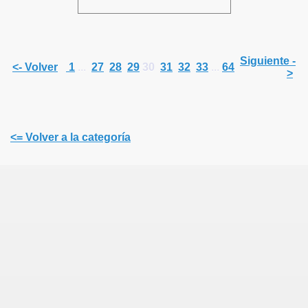
Siguiente -
<- Volver
1
...
27
28
29
30
31
32
33
...
64
>
<= Volver a la categoría