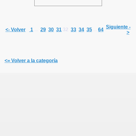
Siguiente -
<- Volver
1
...
29
30
31
32
33
34
35
...
64
>
<= Volver a la categoría