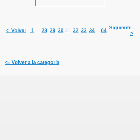
Siguiente -
<- Volver
1
...
28
29
30
31
32
33
34
...
64
>
<= Volver a la categoría